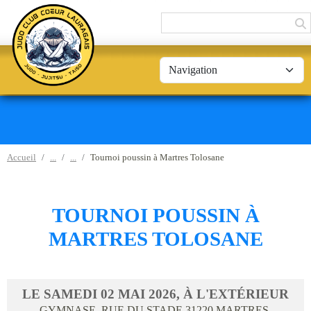
Panneau de gestion des cookies
Accueil
Tournoi poussin à Martres Tolosane
TOURNOI POUSSIN À
MARTRES TOLOSANE
LE
SAMEDI
02
MAI
2026
, À L'EXTÉRIEUR
GYMNASE, RUE DU STADE
31220
MARTRES-