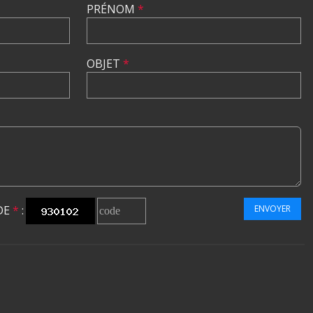
PRÉNOM
*
OBJET
*
DE
*
:
ENVOYER