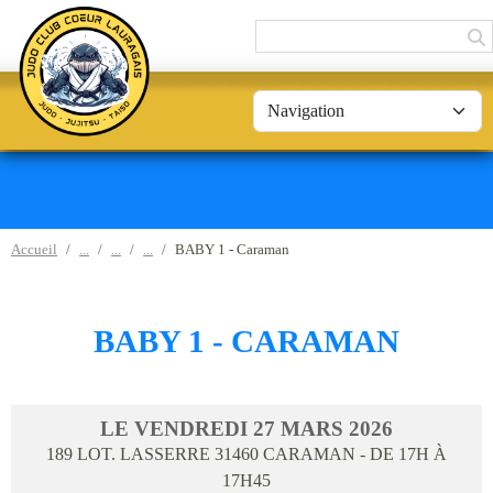
Panneau de gestion des cookies
Accueil
BABY 1 - Caraman
BABY 1 - CARAMAN
LE
VENDREDI
27
MARS
2026
189 LOT. LASSERRE
31460
CARAMAN
- DE 17H À
17H45