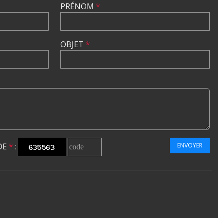
PRÉNOM
*
OBJET
*
DE
*
:
ENVOYER