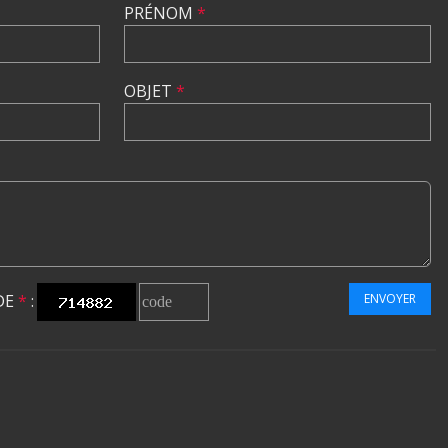
PRÉNOM
*
OBJET
*
DE
*
:
ENVOYER