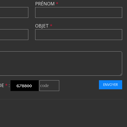
PRÉNOM
*
OBJET
*
DE
*
:
ENVOYER